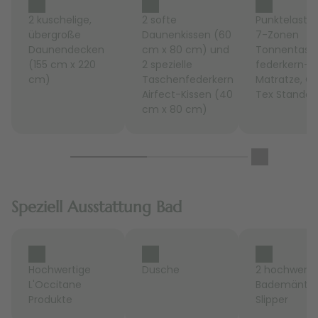
2 kuschelige,
2 softe
Punktelastis
übergroße
Daunenkissen (60
7-Zonen
Daunendecken
cm x 80 cm) und
Tonnentasc
(155 cm x 220
2 spezielle
federkern-
cm)
Taschenfederkern
Matratze, Ö
Airfect-Kissen (40
Tex Standar
cm x 80 cm)
Speziell Ausstattung Bad
Hochwertige
Dusche
2 hochwerti
L'Occitane
Bademäntel
Produkte
Slipper